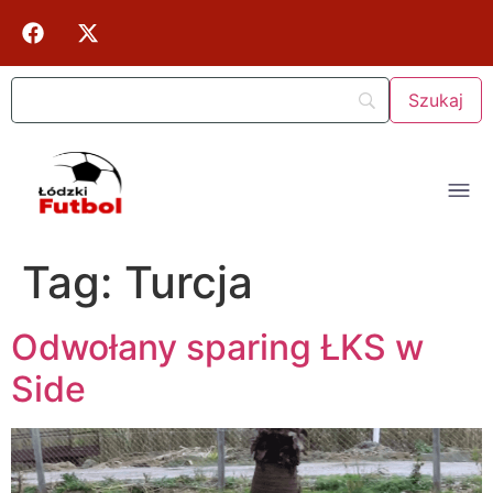
Tag:
Turcja
Odwołany sparing ŁKS w
Side