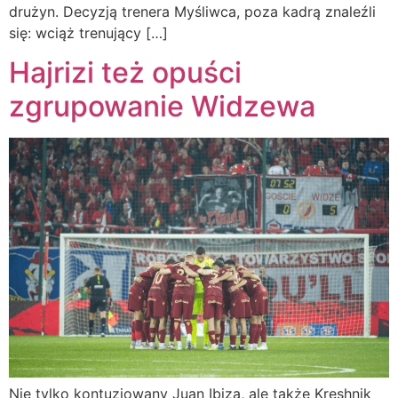
drużyn. Decyzją trenera Myśliwca, poza kadrą znaleźli
się: wciąż trenujący […]
Hajrizi też opuści
zgrupowanie Widzewa
Nie tylko kontuzjowany Juan Ibiza, ale także Kreshnik