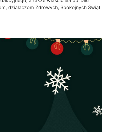
akcyjnego, a także właściciela portalu
kom, działaczom Zdrowych, Spokojnych Świąt