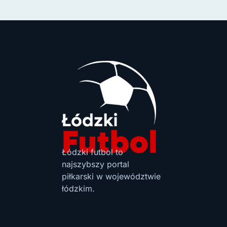
Łódzki futbol to
najszybszy portal
piłkarski w województwie
łódzkim.