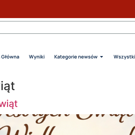
a Główna
Wyniki
Kategorie newsów
Wszystk
iąt
wiąt