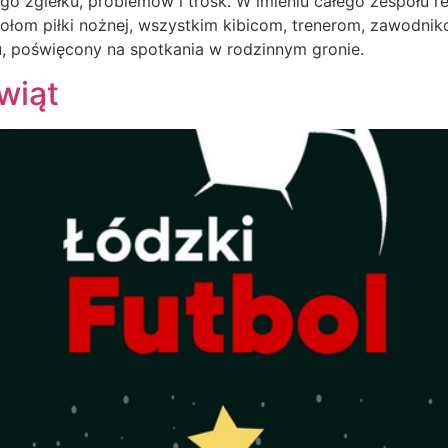
 zgiełku, problemów i trosk. W imieniu całego zespołu red
łom piłki nożnej, wszystkim kibicom, trenerom, zawodni
u, poświęcony na spotkania w rodzinnym gronie.
wiąt