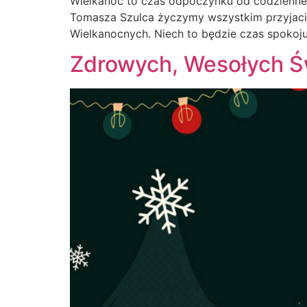
Wielkanoc to czas odpoczynku od codziennego
Tomasza Szulca życzymy wszystkim przyjacio
Wielkanocnych. Niech to będzie czas spokoj
Zdrowych, Wesołych Ś