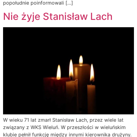
popołudnie poinformowali […]
Nie żyje Stanisław Lach
W wieku 71 lat zmarł Stanisław Lach, przez wiele lat
związany z WKS Wieluń. W przeszłości w wieluńskim
klubie pełnił funkcję między innymi kierownika drużyny.