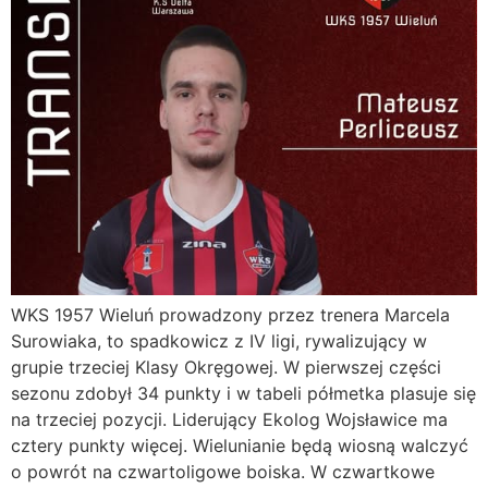
WKS 1957 Wieluń prowadzony przez trenera Marcela
Surowiaka, to spadkowicz z IV ligi, rywalizujący w
grupie trzeciej Klasy Okręgowej. W pierwszej części
sezonu zdobył 34 punkty i w tabeli półmetka plasuje się
na trzeciej pozycji. Liderujący Ekolog Wojsławice ma
cztery punkty więcej. Wielunianie będą wiosną walczyć
o powrót na czwartoligowe boiska. W czwartkowe