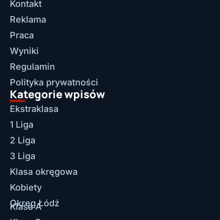
Kontakt
Reklama
Praca
Wyniki
Regulamin
Polityka prywatności
Kategorie wpisów
Ekstraklasa
1 Liga
2 Liga
3 Liga
Klasa okręgowa
Kobiety
Okręg Łódź
Klasa A