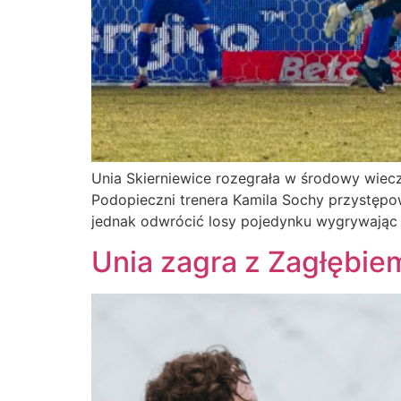
Unia Skierniewice rozegrała w środowy wieczó
Podopieczni trenera Kamila Sochy przystępow
jednak odwrócić losy pojedynku wygrywając 
Unia zagra z Zagłębie