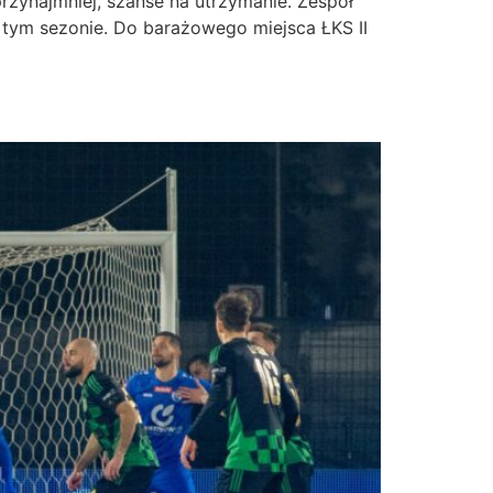
 przynajmniej, szanse na utrzymanie. Zespół
 tym sezonie. Do barażowego miejsca ŁKS II