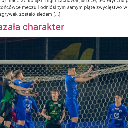
) mecz 27. kolejki II ligi i zachował jeszcze, teoretyczne
w końcówce meczu i odniósł tym samym piąte zwycięstwo w
ozgrywek zostało siedem […]
azała charakter