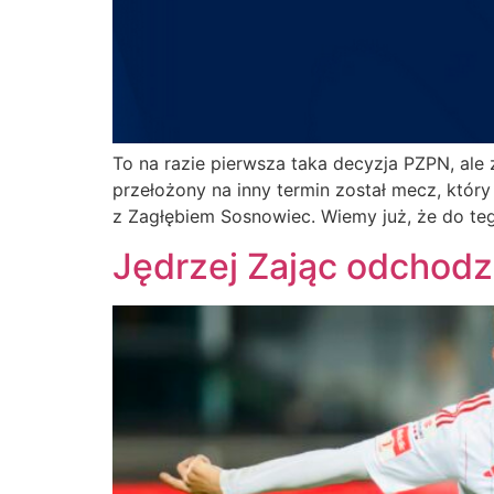
To na razie pierwsza taka decyzja PZPN, ale z 
przełożony na inny termin został mecz, który
z Zagłębiem Sosnowiec. Wiemy już, że do te
Jędrzej Zając odchodz