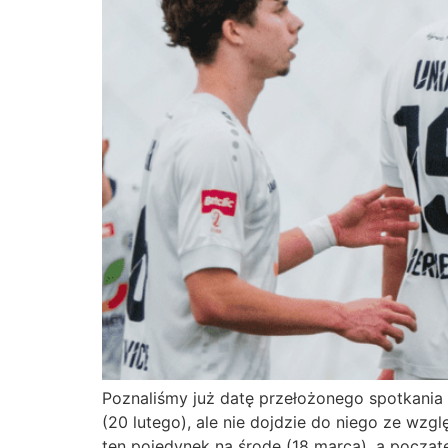
Poznaliśmy już datę przełożonego spotkania I
(20 lutego), ale nie dojdzie do niego ze wz
ten pojedynek na środę (18 marca), a począt