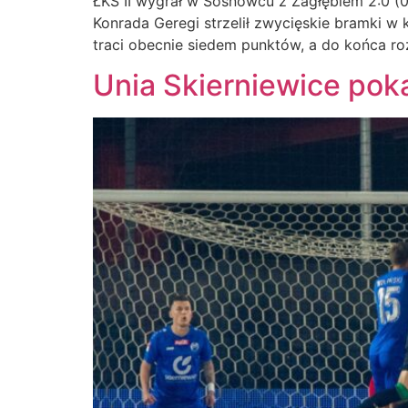
ŁKS II wygrał w Sosnowcu z Zagłębiem 2:0 (0:0
Konrada Geregi strzelił zwycięskie bramki 
traci obecnie siedem punktów, a do końca r
Unia Skierniewice pok