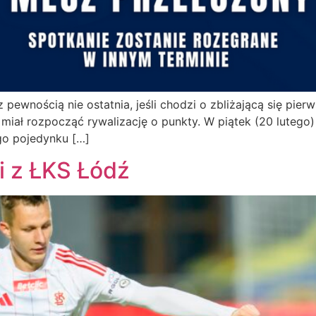
pewnością nie ostatnia, jeśli chodzi o zbliżającą się pierwsz
 miał rozpocząć rywalizację o punkty. W piątek (20 lutego)
go pojedynku […]
i z ŁKS Łódź