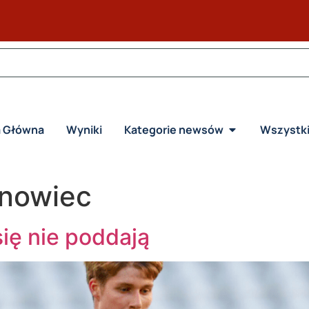
a Główna
Wyniki
Kategorie newsów
Wszystk
snowiec
ię nie poddają