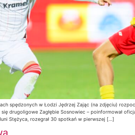
ach spędzonych w Łodzi Jędrzej Zając (na zdjęciu) rozpocz
się drugoligowe Zagłębie Sosnowiec – poinformował oficjal
aduni Stężyca, rozegrał 30 spotkań w pierwszej […]
wa