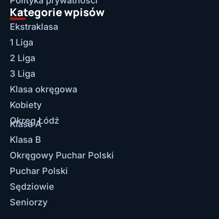
Polityka prywatności
Kategorie wpisów
Ekstraklasa
1 Liga
2 Liga
3 Liga
Klasa okręgowa
Kobiety
Okręg Łódź
Klasa A
Klasa B
Okręgowy Puchar Polski
Puchar Polski
Sędziowie
Seniorzy