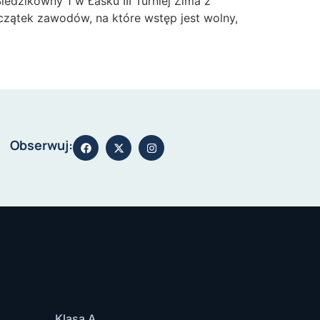
iedzikówny 1 w Łasku III Turniej Zima z
czątek zawodów, na które wstęp jest wolny,
Obserwuj:
Klasa A