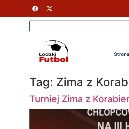
Stron
Tag:
Zima z Kora
Turniej Zima z Korabie