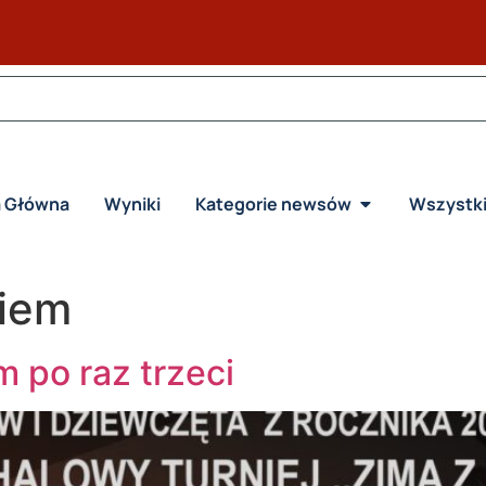
a Główna
Wyniki
Kategorie newsów
Wszystk
biem
m po raz trzeci