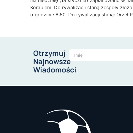
Na niedzielę (19 stycznia) zaplanowano w hal
Korabiem. Do rywalizacji staną zespoły złoż
o godzinie 8:50. Do rywalizacji staną: Orzeł 
Otrzymuj
Najnowsze
Wiadomości