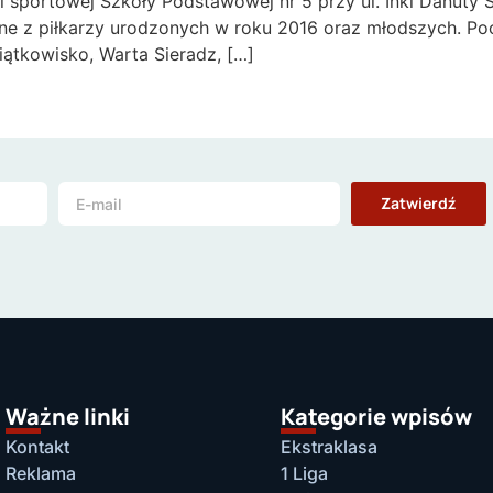
i sportowej Szkoły Podstawowej nr 5 przy ul. Inki Danuty S
one z piłkarzy urodzonych w roku 2016 oraz młodszych. Po
Piątkowisko, Warta Sieradz, […]
Zatwierdź
Ważne linki
Kategorie wpisów
Kontakt
Ekstraklasa
Reklama
1 Liga