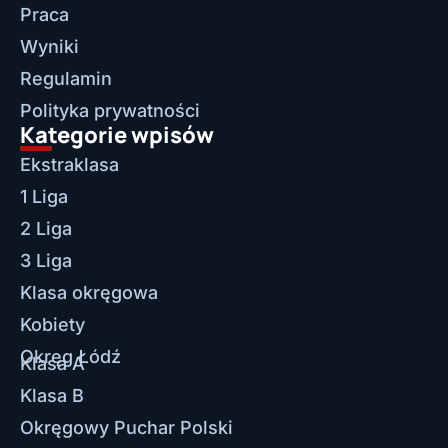
Praca
Wyniki
Regulamin
Polityka prywatności
Kategorie wpisów
Ekstraklasa
1 Liga
2 Liga
3 Liga
Klasa okręgowa
Kobiety
Okręg Łódź
Klasa A
Klasa B
Okręgowy Puchar Polski