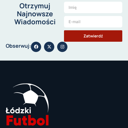
Otrzymuj
Najnowsze
Wiadomości
Zatwierdź
Obserwuj: