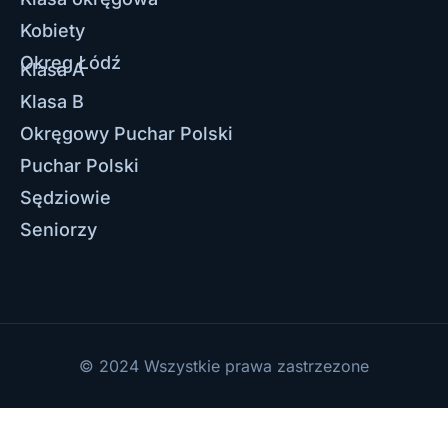
Kobiety
Okręg Łódź
Klasa A
Klasa B
Okręgowy Puchar Polski
Puchar Polski
Sędziowie
Seniorzy
© 2024 Wszystkie prawa zastrzezone