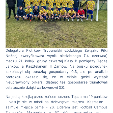
Delegatura Piotrków Trybunalski Łódzkiego Związku Piłki
Nożnej zweryfikowała wynik niedzielnego (14 czerwca)
meczu 21. kolejki grupy czwartej Klasy B pomiędzy Tęczą
Janków, a Kasztelanem II Żarnów. Na boisku pojedynek
zakończył się porażką gospodarzy 0:3, ale po analizie
protokołu okazało się, że w ekipie gości wystąpił
nieuprawniony piłkarz, dlatego też gospodarze triumfowali
ostatecznie dzięki walkowerowi 3:0.
Na jedną kolejkę przed końcem sezonu Tęcza ma 19 punktów
i plasuje się w tabeli na dziewiątym miejscu. Kasztelan II
zajmuje miejsce ósme – 26. Liderem jest Football Campus
Tomaszów Mazowiecki – 57, który wyprzedza jednym