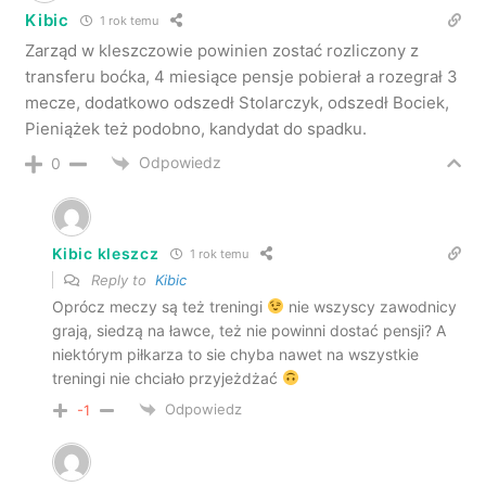
Kibic
1 rok temu
Zarząd w kleszczowie powinien zostać rozliczony z
transferu boćka, 4 miesiące pensje pobierał a rozegrał 3
mecze, dodatkowo odszedł Stolarczyk, odszedł Bociek,
Pieniążek też podobno, kandydat do spadku.
Odpowiedz
0
Kibic kleszcz
1 rok temu
Reply to
Kibic
Oprócz meczy są też treningi
nie wszyscy zawodnicy
grają, siedzą na ławce, też nie powinni dostać pensji? A
niektórym piłkarza to sie chyba nawet na wszystkie
treningi nie chciało przyjeżdżać
Odpowiedz
-1