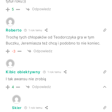
tytuł roku:))
Odpowiedz
5
Roberto
1 rok temu
Trochę tych chłopaków od Teodorczyka gra w tym
Buczku, Jeremiasza też chcą i podobno to nie koniec.
Odpowiedz
-3
Kibic obiektywny
1 rok temu
I tak awansu nie zrobią
Odpowiedz
4
Skier
1 rok temu