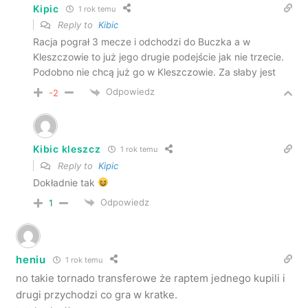
Kipic
1 rok temu
Reply to
Kibic
Racja pograł 3 mecze i odchodzi do Buczka a w
Kleszczowie to już jego drugie podejście jak nie trzecie.
Podobno nie chcą już go w Kleszczowie. Za słaby jest
Odpowiedz
-2
Kibic kleszcz
1 rok temu
Reply to
Kipic
Dokładnie tak
Odpowiedz
1
heniu
1 rok temu
no takie tornado transferowe że raptem jednego kupili i
drugi przychodzi co gra w kratke.