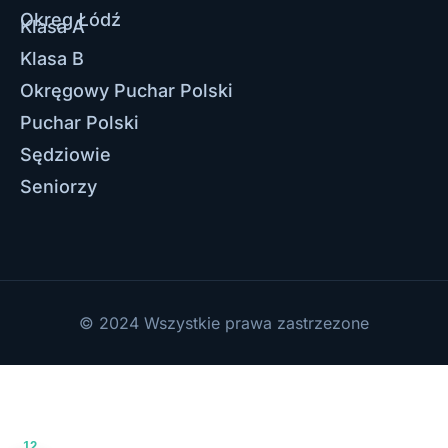
Okręg Łódź
Klasa A
Klasa B
Okręgowy Puchar Polski
Puchar Polski
Sędziowie
Seniorzy
© 2024 Wszystkie prawa zastrzezone
12