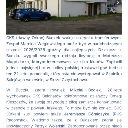
GKS (dawny Orkan) Buczek szaleje na rynku transferowym.
Zespół Marcina Węglewskiego może być w nadchodzącym
sezonie 2025/2026 groźny dla najlepszych. Działacze z
Buczku wygrali swoistego rodzaju licytację o Mateusza
Magdziarza, którym interesowało się kilka klubów. Zapłacili
jednak najwięcej i to w stolicy polskiej truskawki grał będzie
ten 22-letni pomocnik, który ostatnio występował w Skalniku
Sulejów, a wcześniej w Skrze Częstochowa.
W Buczku zagra również
Mikołaj Bociek
. 28-letni
wychowanek GKS Bełchatów poinformował działaczy Omegi
Kleszczów, że swoją przygodę z piłką zamierza kontynuować
w zespole z powiatu łaskiego. To może być nie koniec. GKS
(Orkan) kusi bowiem także
Jeremiasza Góralczyka
(RKS
Radomsko). Wiadomo także, że z Buczkiem żegna się
doświadczony
Patryk Wolański
. Zaproponowane przez niego