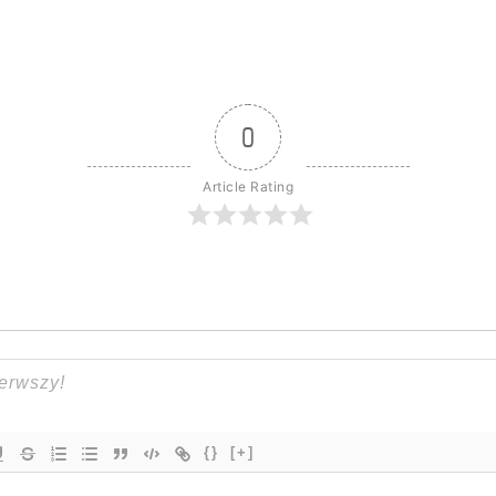
0
Article Rating
{}
[+]