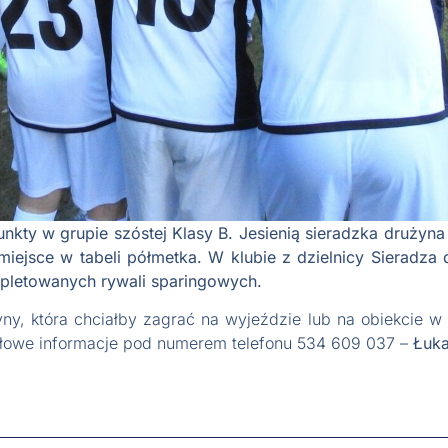
nkty w grupie szóstej Klasy B. Jesienią sieradzka drużyn
ejsce w tabeli półmetka. W klubie z dzielnicy Sieradza d
mpletowanych rywali sparingowych.
yny, która chciałby zagrać na wyjeździe lub na obiekcie w
ółowe informacje pod numerem telefonu 534 609 037 –
Łuk