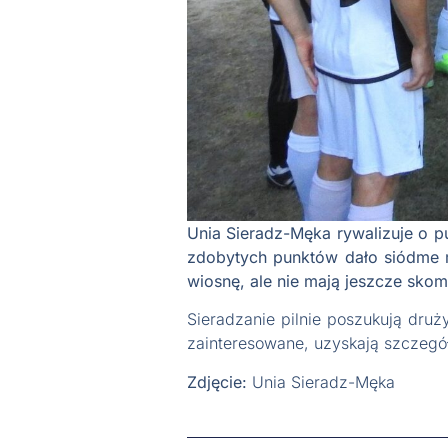
Unia Sieradz-Męka rywalizuje o pu
zdobytych punktów dało siódme mi
wiosnę, ale nie mają jeszcze sko
Sieradzanie pilnie poszukują druż
zainteresowane, uzyskają szczeg
Zdjęcie:
Unia Sieradz-Męka