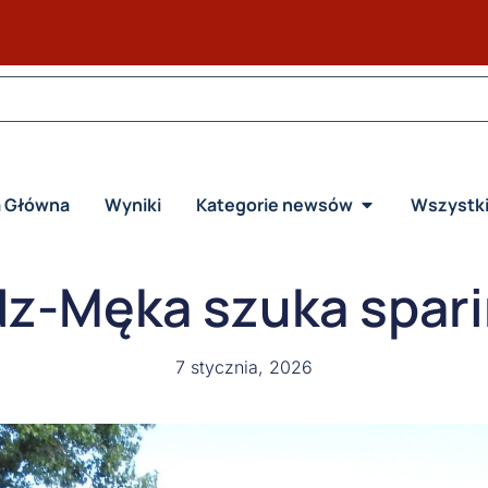
a Główna
Wyniki
Kategorie newsów
Wszystk
dz-Męka szuka spar
7 stycznia, 2026