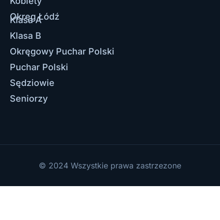
Kobiety
Okręg Łódź
Klasa A
Klasa B
Okręgowy Puchar Polski
Puchar Polski
Sędziowie
Seniorzy
© 2024 Wszystkie prawa zastrzezone