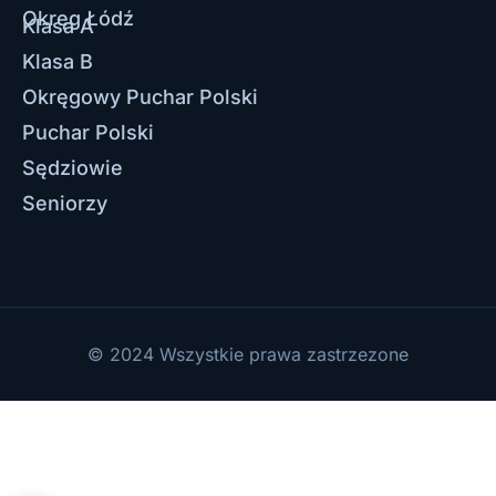
Okręg Łódź
Klasa A
Klasa B
Okręgowy Puchar Polski
Puchar Polski
Sędziowie
Seniorzy
© 2024 Wszystkie prawa zastrzezone