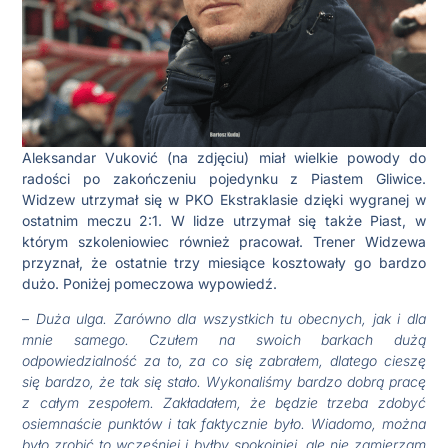
Aleksandar Vuković (na zdjęciu) miał wielkie powody do
radości po zakończeniu pojedynku z Piastem Gliwice.
Widzew utrzymał się w PKO Ekstraklasie dzięki wygranej w
ostatnim meczu 2:1. W lidze utrzymał się także Piast, w
którym szkoleniowiec również pracował. Trener Widzewa
przyznał, że ostatnie trzy miesiące kosztowały go bardzo
dużo. Poniżej pomeczowa wypowiedź.
–
Duża ulga. Zarówno dla wszystkich tu obecnych, jak i dla
mnie samego. Czułem na swoich barkach dużą
odpowiedzialność za to, za co się zabrałem, dlatego cieszę
się bardzo, że tak się stało. Wykonaliśmy bardzo dobrą pracę
z całym zespołem. Zakładałem, że będzie trzeba zdobyć
osiemnaście punktów i tak faktycznie było. Wiadomo, można
było zrobić to wcześniej i byłby spokojniej, ale nie zamierzam