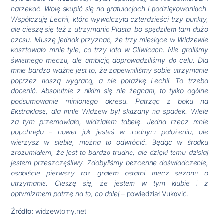
narzekać. Wolę skupić się na gratulacjach i podziękowaniach.
Współczuję Lechii, która wywalczyła czterdzieści trzy punkty,
ale cieszę się też z utrzymania Piasta, bo spędziłem tam dużo
czasu. Muszę jednak przyznać, że trzy miesiące w Widzewie
kosztowało mnie tyle, co trzy lata w Gliwicach. Nie graliśmy
świetnego meczu, ale ambicją doprowadziliśmy do celu. Dla
mnie bardzo ważne jest to, że zapewniliśmy sobie utrzymanie
poprzez naszą wygraną, a nie porażkę Lechii. To trzeba
docenić. Absolutnie z nikim się nie żegnam, to tylko ogólne
podsumowanie minionego okresu. Patrząc z boku na
Ekstraklasę, dla mnie Widzew był skazany na spadek. Wiele
za tym przemawiało, widziałem tabelę. Jedna rzecz mnie
popchnęła – nawet jak jesteś w trudnym położeniu, ale
wierzysz w siebie, można to odwrócić. Będąc w środku
zrozumiałem, że jest to bardzo trudne, ale dzięki temu dzisiaj
jestem przeszczęśliwy. Zdobyliśmy bezcenne doświadczenie,
osobiście pierwszy raz grałem ostatni mecz sezonu o
utrzymanie. Cieszę się, że jestem w tym klubie i z
optymizmem patrzę na to, co dalej
– powiedział Vuković.
Źródło:
widzewtomy.net