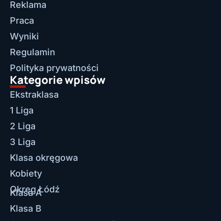
Reklama
Praca
Wyniki
Regulamin
Polityka prywatności
Kategorie wpisów
Ekstraklasa
1 Liga
2 Liga
3 Liga
Klasa okręgowa
Kobiety
Okręg Łódź
Klasa A
Klasa B