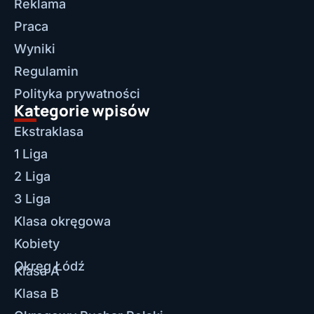
Reklama
Praca
Wyniki
Regulamin
Polityka prywatności
Kategorie wpisów
Ekstraklasa
1 Liga
2 Liga
3 Liga
Klasa okręgowa
Kobiety
Okręg Łódź
Klasa A
Klasa B