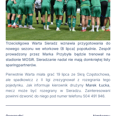
Trzecioligowa Warta Sieradz wznawia przygotowania do
nowego sezonu we wtorkowe (8 lipca) popołudnie. Zespół
prowadzony przez Marka Przybyła będzie trenował na
stadionie MOSiR. Sieradzanie nadal nie mają domkniętej listy
sparingpartnerów.
Pierwotnie Warta miała grać 19 lipca ze Skrą Częstochowa,
ale spadkowicz z II ligi zrezygnował z rozegrania tego
pojedynku. Jak informuje kierownik drużyny
Marek Łucka
,
mecz może być rozegrany w Sieradzu. Zainteresowani
powinni dzwonić do niego pod numer telefonu 504 491 946.