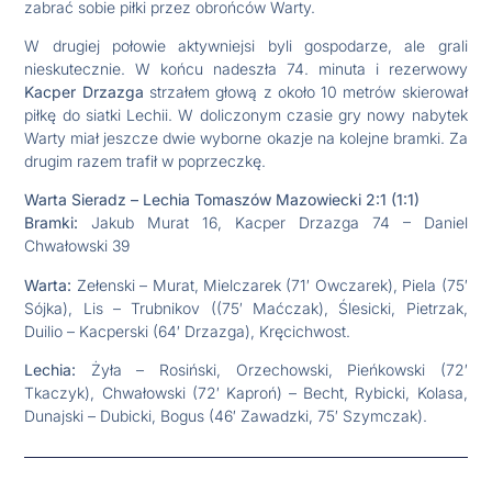
zabrać sobie piłki przez obrońców Warty.
W drugiej połowie aktywniejsi byli gospodarze, ale grali
nieskutecznie. W końcu nadeszła 74. minuta i rezerwowy
Kacper Drzazga
strzałem głową z około 10 metrów skierował
piłkę do siatki Lechii. W doliczonym czasie gry nowy nabytek
Warty miał jeszcze dwie wyborne okazje na kolejne bramki. Za
drugim razem trafił w poprzeczkę.
Warta Sieradz – Lechia Tomaszów Mazowiecki 2:1 (1:1)
Bramki:
Jakub Murat 16, Kacper Drzazga 74 – Daniel
Chwałowski 39
Warta:
Zełenski – Murat, Mielczarek (71′ Owczarek), Piela (75′
Sójka), Lis – Trubnikov ((75′ Maćczak), Ślesicki, Pietrzak,
Duilio – Kacperski (64′ Drzazga), Kręcichwost.
Lechia:
Żyła – Rosiński, Orzechowski, Pieńkowski (72′
Tkaczyk), Chwałowski (72′ Kaproń) – Becht, Rybicki, Kolasa,
Dunajski – Dubicki, Bogus (46′ Zawadzki, 75′ Szymczak).