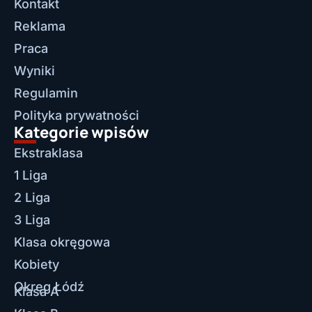
Kontakt
Reklama
Praca
Wyniki
Regulamin
Polityka prywatności
Kategorie wpisów
Ekstraklasa
1 Liga
2 Liga
3 Liga
Klasa okręgowa
Kobiety
Okręg Łódź
Klasa A