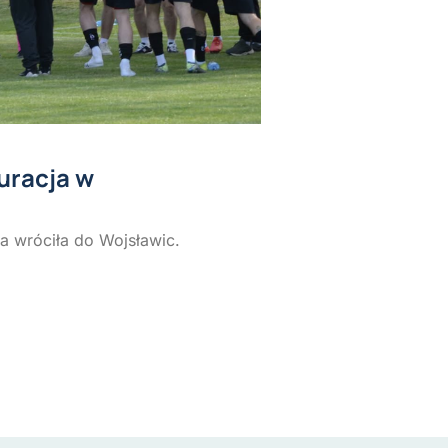
uracja w
ka wróciła do Wojsławic.