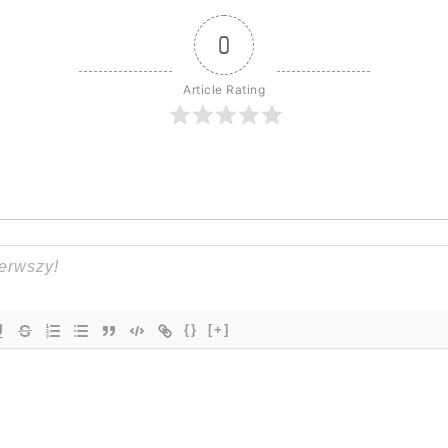
0
Article Rating
{}
[+]