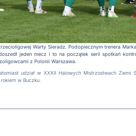
trzecioligowej Warty Sieradz. Podopiecznym trenera Marka
doszedł jeden mecz i to na początek serii spotkań kontr
szoligowcami z Polonii Warszawa.
atomiast udział w XXXII Halowych Mistrzostwach Ziemi S
 rokiem w Buczku.