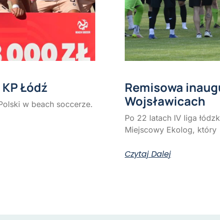
a KP Łódź
Remisowa inaug
Wojsławicach
Polski w beach soccerze.
Po 22 latach IV liga łódz
Miejscowy Ekolog, który
Czytaj Dalej