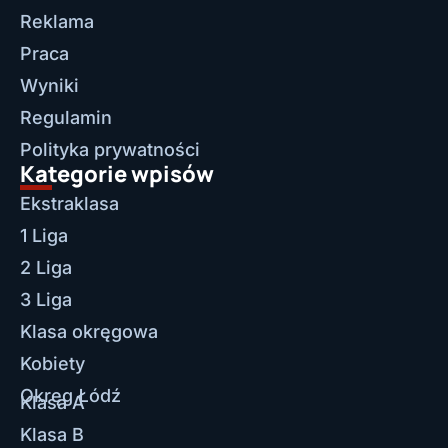
Reklama
Praca
Wyniki
Regulamin
Polityka prywatności
Kategorie wpisów
Ekstraklasa
1 Liga
2 Liga
3 Liga
Klasa okręgowa
Kobiety
Okręg Łódź
Klasa A
Klasa B