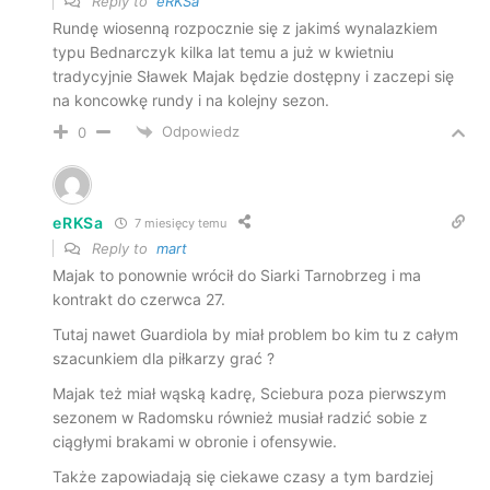
Reply to
eRKSa
Rundę wiosenną rozpocznie się z jakimś wynalazkiem
typu Bednarczyk kilka lat temu a już w kwietniu
tradycyjnie Sławek Majak będzie dostępny i zaczepi się
na koncowkę rundy i na kolejny sezon.
Odpowiedz
0
eRKSa
7 miesięcy temu
Reply to
mart
Majak to ponownie wrócił do Siarki Tarnobrzeg i ma
kontrakt do czerwca 27.
Tutaj nawet Guardiola by miał problem bo kim tu z całym
szacunkiem dla piłkarzy grać ?
Majak też miał wąską kadrę, Sciebura poza pierwszym
sezonem w Radomsku również musiał radzić sobie z
ciągłymi brakami w obronie i ofensywie.
Także zapowiadają się ciekawe czasy a tym bardziej