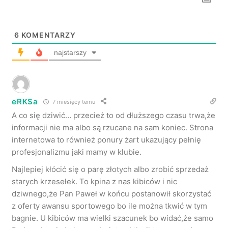
6
KOMENTARZY
najstarszy
eRKSa
7 miesięcy temu
A co się dziwić… przecież to od dłuższego czasu trwa,że
informacji nie ma albo są rzucane na sam koniec. Strona
internetowa to również ponury żart ukazujący pełnię
profesjonalizmu jaki mamy w klubie.
Najlepiej kłócić się o parę złotych albo zrobić sprzedaż
starych krzesełek. To kpina z nas kibiców i nic
dziwnego,że Pan Paweł w końcu postanowił skorzystać
z oferty awansu sportowego bo ile można tkwić w tym
bagnie. U kibiców ma wielki szacunek bo widać,że samo