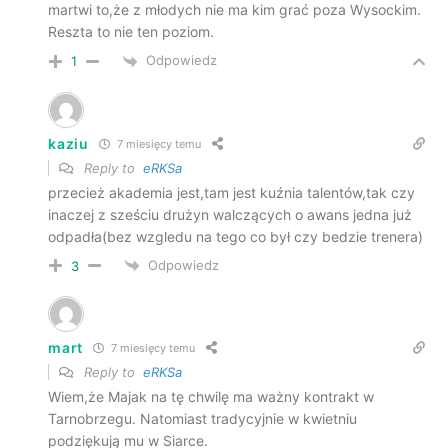
martwi to,że z młodych nie ma kim grać poza Wysockim.
Reszta to nie ten poziom.
Odpowiedz
1
kaziu
7 miesięcy temu
Reply to
eRKSa
przecież akademia jest,tam jest kuźnia talentów,tak czy
inaczej z sześciu drużyn walczących o awans jedna już
odpadła(bez wzgledu na tego co był czy bedzie trenera)
Odpowiedz
3
mart
7 miesięcy temu
Reply to
eRKSa
Wiem,że Majak na tę chwilę ma ważny kontrakt w
Tarnobrzegu. Natomiast tradycyjnie w kwietniu
podziękują mu w Siarce.