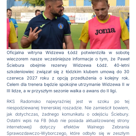
Oficjalna witryna Widzewa Łódź potwierdziła w sobotę
wieczorem nasze wcześniejsze informacje o tym, że Paweł
Ściebura obejmie rezerwy Widzewa Łódź. 40-letni
szkoleniowiec związał się z łódzkim klubem umową do 30
czerwca 2027 roku z opcją przedłużenia o kolejny rok.
Celem dla trenera będzie spokojne utrzymanie Widzewa II w
III lidze, a w przyszłym sezonie walka o awans do II ligi.
RKS Radomsko najwyraźniej jest w szoku po tej
niespodziewanej trenerskiej roszadzie. Nie zamieścił bowiem,
jak dotychczas, żadnego komunikatu o odejściu Ściebury.
Ostatni wpis na FB (klub nie posiada aktualizowanej strony
internetowej) dotyczy efektów Walnego Zebrania
Sprawozdawczo-Wyborczego, które odbyło się w zeszłym