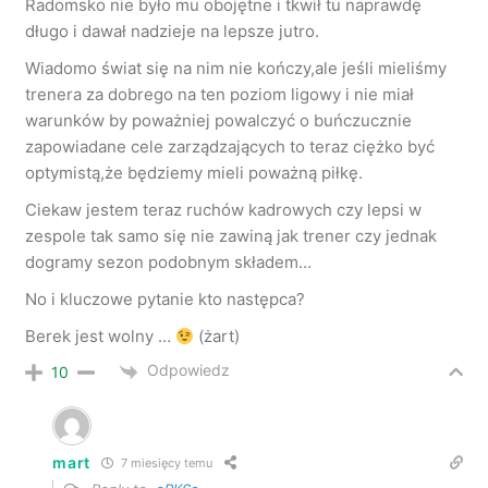
Radomsko nie było mu obojętne i tkwił tu naprawdę
długo i dawał nadzieje na lepsze jutro.
Wiadomo świat się na nim nie kończy,ale jeśli mieliśmy
trenera za dobrego na ten poziom ligowy i nie miał
warunków by poważniej powalczyć o buńczucznie
zapowiadane cele zarządzających to teraz ciężko być
optymistą,że będziemy mieli poważną piłkę.
Ciekaw jestem teraz ruchów kadrowych czy lepsi w
zespole tak samo się nie zawiną jak trener czy jednak
dogramy sezon podobnym składem…
No i kluczowe pytanie kto następca?
Berek jest wolny …
(żart)
Odpowiedz
10
mart
7 miesięcy temu