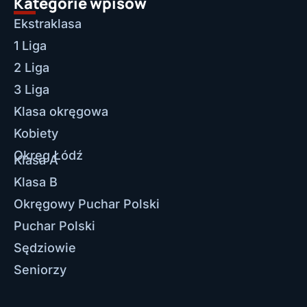
Kategorie wpisów
Ekstraklasa
1 Liga
2 Liga
3 Liga
Klasa okręgowa
Kobiety
Okręg Łódź
Klasa A
Klasa B
Okręgowy Puchar Polski
Puchar Polski
Sędziowie
Seniorzy