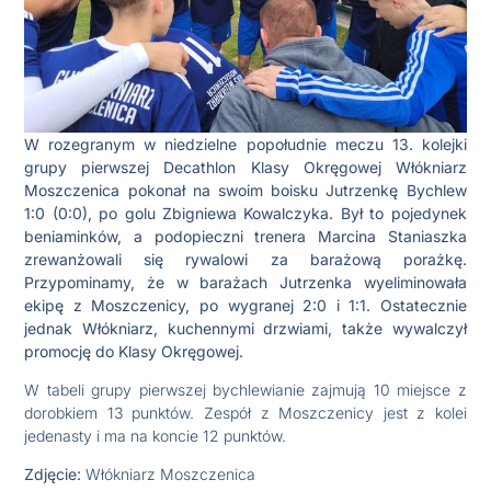
W rozegranym w niedzielne popołudnie meczu 13. kolejki
grupy pierwszej Decathlon Klasy Okręgowej Włókniarz
Moszczenica pokonał na swoim boisku Jutrzenkę Bychlew
1:0 (0:0), po golu Zbigniewa Kowalczyka. Był to pojedynek
beniaminków, a podopieczni trenera Marcina Staniaszka
zrewanżowali się rywalowi za barażową porażkę.
Przypominamy, że w barażach Jutrzenka wyeliminowała
ekipę z Moszczenicy, po wygranej 2:0 i 1:1. Ostatecznie
jednak Włókniarz, kuchennymi drzwiami, także wywalczył
promocję do Klasy Okręgowej.
W tabeli grupy pierwszej bychlewianie zajmują 10 miejsce z
dorobkiem 13 punktów. Zespół z Moszczenicy jest z kolei
jedenasty i ma na koncie 12 punktów.
Zdjęcie:
Włókniarz Moszczenica