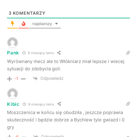
3
KOMENTARZY
najstarszy
Pank
9 miesięcy temu
Wyrównany mecz ale to Włókniarz miał lepsze i wiecej
sytuacji do zdobycia goli.
Odpowiedz
-1
Kibic
9 miesięcy temu
Moszczenica w końcu się obudziła , jeszcze poprawia
skuteczność i będzie dobrze a Bychlew tyle gwiazd i 0
gry
Odpowiedz
-5