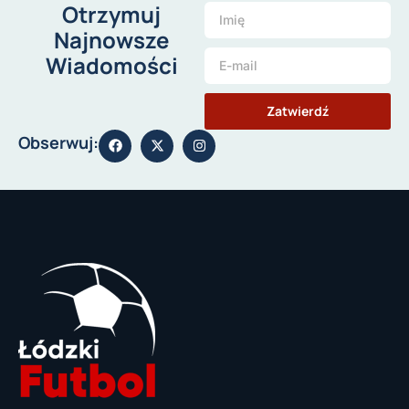
Otrzymuj
Najnowsze
Wiadomości
Zatwierdź
Obserwuj: