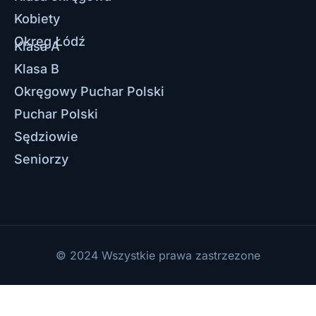
Kobiety
Okręg Łódź
Klasa A
Klasa B
Okręgowy Puchar Polski
Puchar Polski
Sędziowie
Seniorzy
© 2024 Wszystkie prawa zastrzezone