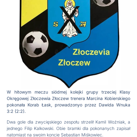
W hitowym meczu siódmej kolejki grupy trzeciej Klasy
Okręgowej Złoczewia Złoczew trenera Marcina Kobierskiego
pokonała Korab Łask, prowadzonyo przez Dawida Wnuka
3:2 (2:2).
Dwa gole dla zwycięskiego zespołu strzelił Kamil Woźniak, a
jednego Filip Kalkowski. Obie bramki dla pokonanych zapisał
natomiast na swoim koncie Sebastian Miśkowiec.