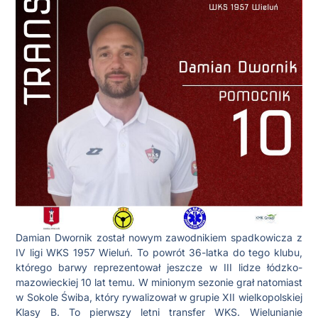
Damian Dwornik został nowym zawodnikiem spadkowicza z
IV ligi WKS 1957 Wieluń. To powrót 36-latka do tego klubu,
którego barwy reprezentował jeszcze w III lidze łódzko-
mazowieckiej 10 lat temu. W minionym sezonie grał natomiast
w Sokole Świba, który rywalizował w grupie XII wielkopolskiej
Klasy B. To pierwszy letni transfer WKS. Wielunianie