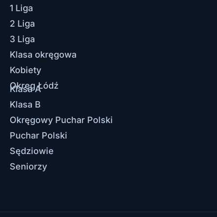
1 Liga
2 Liga
3 Liga
Klasa okręgowa
Kobiety
Okręg Łódź
Klasa A
Klasa B
Okręgowy Puchar Polski
Puchar Polski
Sędziowie
Seniorzy