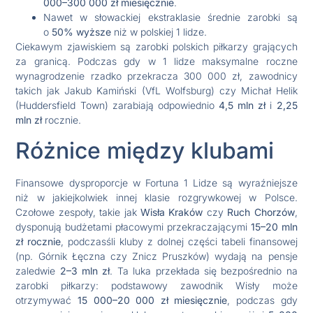
000–300 000 zł miesięcznie
.
Nawet w słowackiej ekstraklasie średnie zarobki są
o
50% wyższe
niż w polskiej 1 lidze.
Ciekawym zjawiskiem są zarobki polskich piłkarzy grających
za granicą. Podczas gdy w 1 lidze maksymalne roczne
wynagrodzenie rzadko przekracza 300 000 zł, zawodnicy
takich jak Jakub Kamiński (VfL Wolfsburg) czy Michał Helik
(Huddersfield Town) zarabiają odpowiednio
4,5 mln zł
i
2,25
mln zł
rocznie.
Różnice między klubami
Finansowe dysproporcje w Fortuna 1 Lidze są wyraźniejsze
niż w jakiejkolwiek innej klasie rozgrywkowej w Polsce.
Czołowe zespoły, takie jak
Wisła Kraków
czy
Ruch Chorzów
,
dysponują budżetami płacowymi przekraczającymi
15–20 mln
zł rocznie
, podczasśli kluby z dolnej części tabeli finansowej
(np. Górnik Łęczna czy Znicz Pruszków) wydają na pensje
zaledwie
2–3 mln zł
. Ta luka przekłada się bezpośrednio na
zarobki piłkarzy: podstawowy zawodnik Wisły może
otrzymywać
15 000–20 000 zł miesięcznie
, podczas gdy