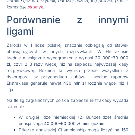
Górnik Łęczna utrzymują bardziej oszczędną politykę płac. –
komentuje
strumyk
.
Porównanie z innymi
ligami
Zarobki w 1 lidze polskiej znacznie odbiegają od stawek
obowiązujących w innych rozgrywkach. W Ekstraklasie
średnie miesięczne wynagrodzenie wynosi
20 000–30 000
zł
, czyli 2–3 razy więcej niż na zapleczu najwyższej klasy
rozgrywkowej. Różnica ta wynika przede wszystkim z
dysproporcji w przychodach klubów – według raportów
Ekstraklasa generuje nawet
430 mln zł rocznie
więcej niż 1
liga.
Na tle lig zagranicznych polskie zaplecze Ekstraklasy wypada
skromnie:
W drugiej lidze niemieckiej (2. Bundeslidze) średnia
pensja sięga
40 000–60 000 zł miesięcznie
.
Piłkarze angielskiej Championship mogą liczyć na
150