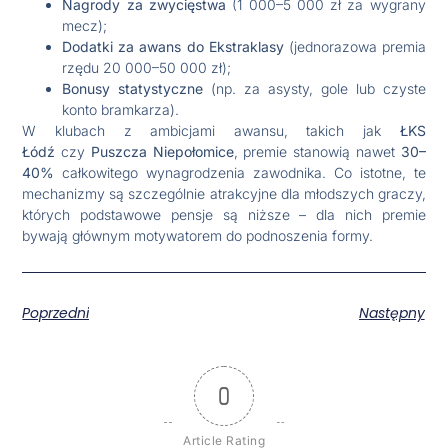
Nagrody za zwycięstwa
(1 000–5 000 zł za wygrany
mecz);
Dodatki za awans do Ekstraklasy
(jednorazowa premia
rzędu 20 000–50 000 zł);
Bonusy statystyczne
(np. za asysty, gole lub czyste
konto bramkarza).
W klubach z ambicjami awansu, takich jak
ŁKS
Łódź
czy
Puszcza Niepołomice
, premie stanowią nawet
30–
40%
całkowitego wynagrodzenia zawodnika. Co istotne, te
mechanizmy są szczególnie atrakcyjne dla młodszych graczy,
których podstawowe pensje są niższe – dla nich premie
bywają głównym motywatorem do podnoszenia formy.
Poprzedni
Następny
0
Article Rating