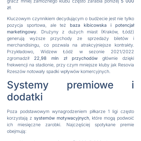
gracz mniej zamożnego klubu często zarabia poniżej
5 000
zł
.
Kluczowym czynnikiem decydującym o budżecie jest nie tylko
pozycja sportowa, ale też
baza kibicowska i potencjał
marketingowy
. Drużyny z dużych miast (Kraków, Łódź)
generują wyższe przychody ze sprzedaży biletów i
merchandisingu, co pozwala na atrakcyjniejsze kontrakty.
Przykładowo, Widzew Łódź w sezonie 2021/2022
zgromadził
22,98 mln zł przychodów
głównie dzięki
frekwencji na stadionie, przy czym mniejsze kluby jak Resovia
Rzeszów notowały spadki wpływów komercyjnych.
Systemy premiowe i
dodatki
Poza podstawowym wynagrodzeniem piłkarze 1 ligi często
korzystają z
systemów motywacyjnych
, które mogą podwoić
ich miesięczne zarobki. Najczęściej spotykane premie
obejmują: