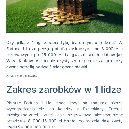
Czy piłkarz 1 ligi zarabia tyle, by utrzymać rodzinę? W
Fortuna 1 Lidze pensje potrafią zaskoczyć – od 3 000 zł u
rezerwowych po 25 000 zł dla gwiazd takich klubów jak
Wisła Kraków. Ale to nie czysty zysk: premie za gole czy
awans potrafią podwoić miesięczne stawki.
Artykuł sponsorowany
Zakres zarobków w 1 lidze
Piłkarze Fortuna 1 Ligi mogą liczyć na znacznie niższe
wynagrodzenia niż ich koledzy z Ekstraklasy. Średnie
miesięczne zarobki w tej klasie rozgrywkowej mieszczą się w
przedziale
8 000–15 000 zł brutto
, co rocznie daje kwoty
rzędu
96 000–180 000 zł
.