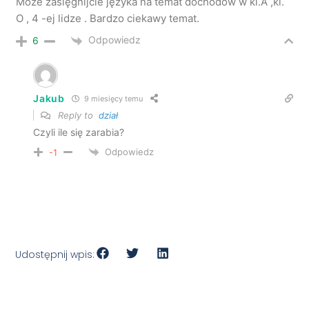
Może zasięgnijcie języka na temat dochodów w kl.A ,kl.
O , 4 -ej lidze . Bardzo ciekawy temat.
Odpowiedz
6
Jakub
9 miesięcy temu
Reply to
dział
Czyli ile się zarabia?
Odpowiedz
-1
Udostępnij wpis: