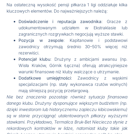
Na ostateczną wysokość pensji piłkarza 1 ligi oddziałuje kilka
kluczowych elementów. Do najważniejszych należą:
Doświadczenie i reputacja zawodnika
: Gracze z
udokumentowanym udziałem w Ekstraklasie lub
zagranicznych rozgrywkach negocjują wyższe stawki.
Pozycja w zespole
: Kapitanowie i podstawowi
zawodnicy otrzymują średnio 30–50% więcej niż
rezerwiści.
Potencjał klubu
: Drużyny z ambicjami awansu (np.
Wisła Kraków, Górnik Łęczna) oferują atrakcyjniejsze
warunki finansowe niż kluby walczące o utrzymanie.
Dodatkowe umiejętności
: Zawodnicy z wąskimi
specjalizacjami (np. stały wykonawca rzutów wolnych)
mają silniejszą pozycję przetargową.
Nie bez znaczenia pozostaje również sytuacja finansowa
danego klubu. Drużyny dysponujące większym budżetem (np.
dzięki inwestorom lub historycznemu zapleczu kibicowskiemu)
są w stanie przyciągnąć utalentowanych piłkarzy wyższymi
stawkami. Przykładowo, Termalica Bruk-Bet Nieciecza słynie z
rekordowych kontraktów w lidze, natomiast kluby takie jak