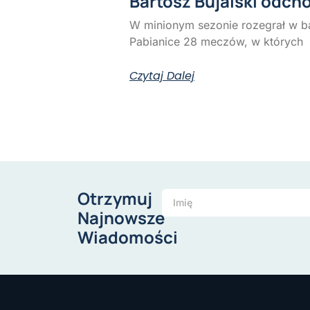
Bartosz Bujalski odch
W minionym sezonie rozegrał w b
Pabianice 28 meczów, w których
Czytaj Dalej
Otrzymuj
Najnowsze
Wiadomości