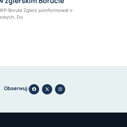
w zgierskim Borucie
MKP-Boruta Zgierz poinformował o
rowych. Do
Obserwuj: