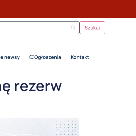
ie newsy
Ogłoszenia
Kontakt
nę rezerw