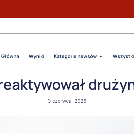
a Główna
Wyniki
Kategorie newsów
Wszystk
reaktywował druży
3 czerwca, 2026