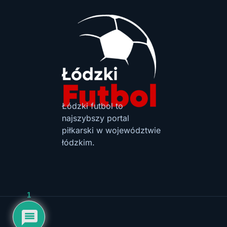
Łódzki futbol to
najszybszy portal
piłkarski w województwie
łódzkim.
1