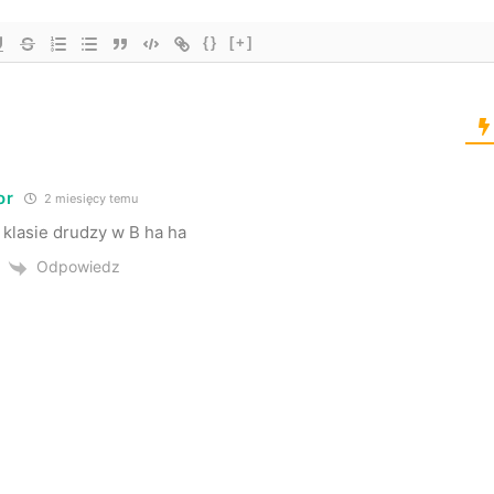
{}
[+]
or
2 miesięcy temu
 klasie drudzy w B ha ha
Odpowiedz