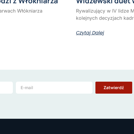
odzi z Włókniarza
Widzewski duet 
arwach Włókniarza
Rywalizujący w IV lidze 
kolejnych decyzjach kad
Czytaj Dalej
Zatwierdź