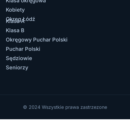
Klasa okręgowa
Kobiety
Okręg Łódź
Klasa A
Klasa B
Okręgowy Puchar Polski
Puchar Polski
Sędziowie
Seniorzy
© 2024 Wszystkie prawa zastrzezone