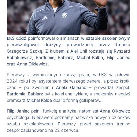
ŁKS Łódź poinformował o zmianach w sztabie szkoleniowym
pierwszoligowej drużyny prowadzonej przez trenera
Grzegorza Szokę. Z klubem z Alei Unii rozstają się Ryszard
Robakiewicz, Bartłomiej Babiarz, Michał Kołba, Filip Joniec
oraz Anna Olkiewicz.
Pierwszy z wymienionych zaczął pracę w ŁKS w połowie
2024 roku i był asystentem pierwszego trenera, a przez krótki
czas – po zwolnieniu
Ariela Galeano
– prowadził zespół.
Bartłomiej Babiarz
był z kolei analitykiem, a znakomity niegdyś
bramkarz
Michał Kołba
dbał o formę golkiperów.
Filip Janiec
pełnił funkcję analityka, natomiast
Anna Olkowicz
psychologa. Niebawem poznamy nazwiska nowych członków
sztabu szkoleniowego. Pierwszy przed sezonem trening
zespół zaplanowano na 22 czerwca.