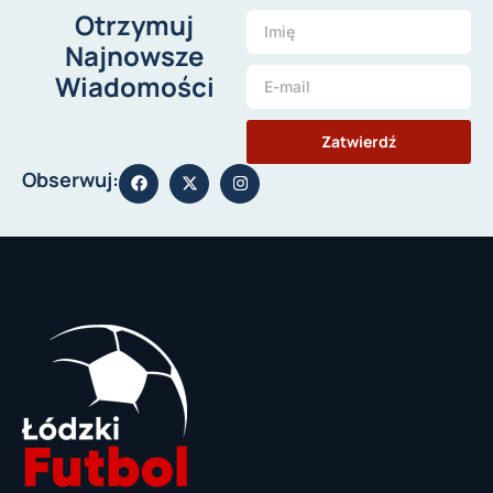
Otrzymuj
Najnowsze
Wiadomości
Zatwierdź
Obserwuj: