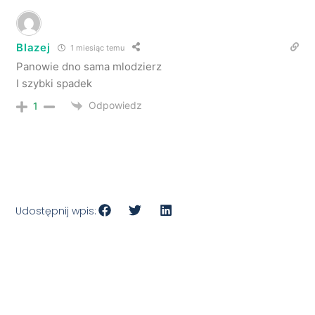
Blazej
1 miesiąc temu
Panowie dno sama mlodzierz
I szybki spadek
Odpowiedz
1
Udostępnij wpis: