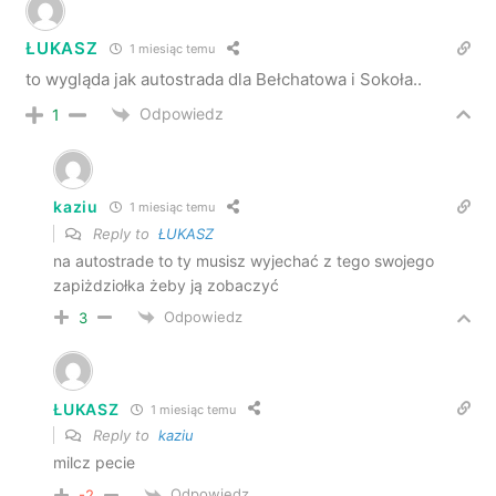
ŁUKASZ
1 miesiąc temu
to wygląda jak autostrada dla Bełchatowa i Sokoła..
Odpowiedz
1
kaziu
1 miesiąc temu
Reply to
ŁUKASZ
na autostrade to ty musisz wyjechać z tego swojego
zapiżdziołka żeby ją zobaczyć
Odpowiedz
3
ŁUKASZ
1 miesiąc temu
Reply to
kaziu
milcz pecie
Odpowiedz
-2