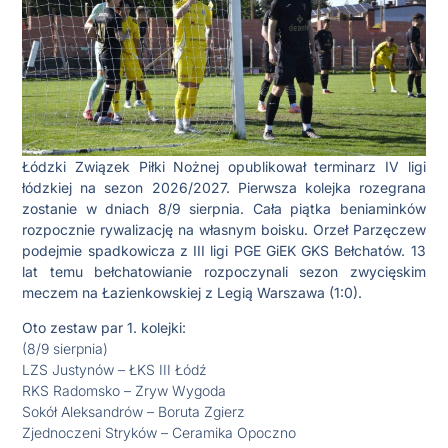
Łódzki Związek Piłki Nożnej opublikował terminarz IV ligi
łódzkiej na sezon 2026/2027. Pierwsza kolejka rozegrana
zostanie w dniach 8/9 sierpnia. Cała piątka beniaminków
rozpocznie rywalizację na własnym boisku. Orzeł Parzęczew
podejmie spadkowicza z III ligi PGE GiEK GKS Bełchatów. 13
lat temu bełchatowianie rozpoczynali sezon zwycięskim
meczem na Łazienkowskiej z Legią Warszawa (1:0).
Oto zestaw par 1. kolejki:
(8/9 sierpnia)
LZS Justynów – ŁKS III Łódź
RKS Radomsko – Zryw Wygoda
Sokół Aleksandrów – Boruta Zgierz
Zjednoczeni Stryków – Ceramika Opoczno