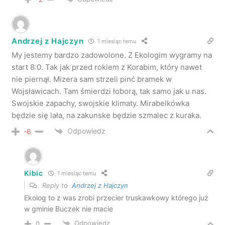
Andrzej z Hajczyn
1 miesiąc temu
My jestemy bardzo zadowolone. Z Ekologim wygramy na
start 8:0. Tak jak przed rokiem z Korabim, który nawet
nie piernął. Mizera sam strzeli pinć bramek w
Wojsławicach. Tam śmierdzi łoborą, tak samo jak u nas.
Swojskie zapachy, swojskie klimaty. Mirabelkówka
będzie się lała, na zakunske będzie szmalec z kuraka.
Odpowiedz
-6
Kibic
1 miesiąc temu
Reply to
Andrzej z Hajczyn
Ekolog to z was zrobi przecier truskawkowy którego już
w gminie Buczek nie macie
Odpowiedz
0