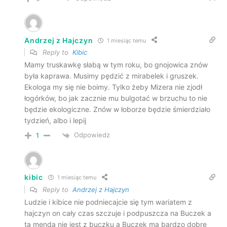
Andrzej z Hajczyn
1 miesiąc temu
Reply to
Kibic
Mamy truskawkę słabą w tym roku, bo gnojowica znów
była kaprawa. Musimy pędzić z mirabelek i gruszek.
Ekologa my się nie boimy. Tylko żeby Mizera nie zjodł
łogórków, bo jak zacznie mu bulgotać w brzuchu to nie
będzie ekologiczne. Znów w łoborze będzie śmierdziało
tydzień, albo i lepij
Odpowiedz
1
kibic
1 miesiąc temu
Reply to
Andrzej z Hajczyn
Ludzie i kibice nie podniecajcie się tym wariatem z
hajczyn on cały czas szczuje i podpuszcza na Buczek a
ta menda nie jest z buczku a Buczek ma bardzo dobre