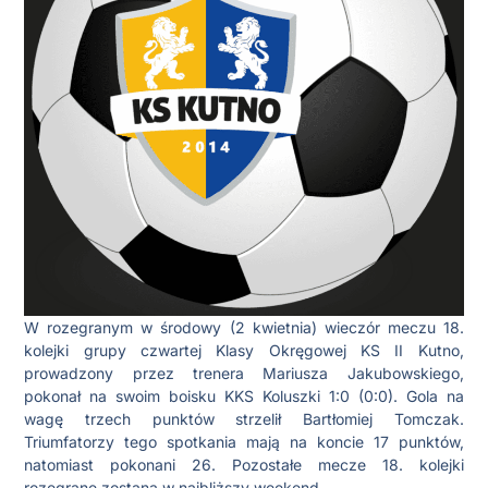
W rozegranym w środowy (2 kwietnia) wieczór meczu 18.
kolejki grupy czwartej Klasy Okręgowej KS II Kutno,
prowadzony przez trenera Mariusza Jakubowskiego,
pokonał na swoim boisku KKS Koluszki 1:0 (0:0). Gola na
wagę trzech punktów strzelił Bartłomiej Tomczak.
Triumfatorzy tego spotkania mają na koncie 17 punktów,
natomiast pokonani 26. Pozostałe mecze 18. kolejki
rozegrane zostaną w najbliższy weekend.