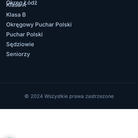
Okręg Łódź
Klasa A
Klasa B
Okręgowy Puchar Polski
Puchar Polski
Sędziowie
Seniorzy
© 2024 Wszystkie prawa zastrzezone