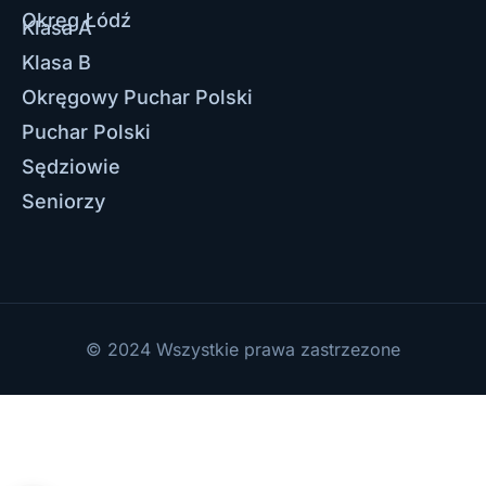
Okręg Łódź
Klasa A
Klasa B
Okręgowy Puchar Polski
Puchar Polski
Sędziowie
Seniorzy
© 2024 Wszystkie prawa zastrzezone