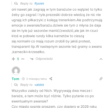
Reply to
Rysiek
oni nawet jak zagrają w tym barażu(w co wątpie) to tylko
żeby go zagrać i tyle.prezesiki dobrze wiedzą że nic nie
ugrają ich piłkarzyki z kolegą trenerkiem.Ale podtrzymują
emocje o awansie/barażu.dziwie sie tym z młyna że daja
sie im tyle już sezonów mamić/zwodzić,ale jak im rzuci
ktoś w połowie rundy kilka karnetów to cieszą
się.normalni co mają rozum zrobili by jakiś protest,
transparent itp.W nastepnym sezonie też gramy o awans
,karneciki+krzesełko.
Odpowiedz
5
Tom
2 miesięcy temu
Reply to
valdek
Wszystko zależy od Nich. Wygrywają dwa mecze i
baraże, a tam może być różnie. Tylko pytanie co po
ewentualnym awansie?
Czy miasto sypnie groszem, czy dopiero w 2029 roku