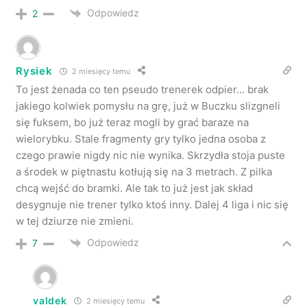
Odpowiedz
2
Rysiek
2 miesięcy temu
To jest żenada co ten pseudo trenerek odpier… brak
jakiego kolwiek pomysłu na grę, już w Buczku slizgneli
się fuksem, bo już teraz mogli by grać baraze na
wielorybku. Stale fragmenty gry tylko jedna osoba z
czego prawie nigdy nic nie wynika. Skrzydła stoja puste
a środek w piętnastu kotłują się na 3 metrach. Z pilka
chcą wejść do bramki. Ale tak to już jest jak skład
desygnuje nie trener tylko ktoś inny. Dalej 4 liga i nic się
w tej dziurze nie zmieni.
Odpowiedz
7
valdek
2 miesięcy temu