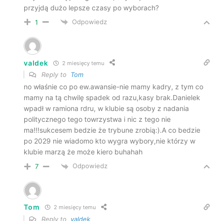
przyjdą dużo lepsze czasy po wyborach?
Odpowiedz
1
valdek
2 miesięcy temu
Reply to
Tom
no właśnie co po ew.awansie-nie mamy kadry, z tym co
mamy na tą chwilę spadek od razu,kasy brak.Danielek
wpadł w ramiona rdru, w klubie są osoby z nadania
politycznego tego towrzystwa i nic z tego nie
ma!!!sukcesem bedzie że trybune zrobią:).A co bedzie
po 2029 nie wiadomo kto wygra wybory,nie którzy w
klubie marzą że może kiero buhahah
Odpowiedz
7
Tom
2 miesięcy temu
Reply to
valdek