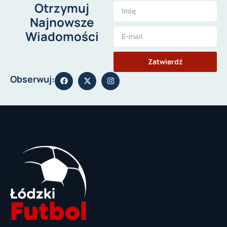
Otrzymuj
Najnowsze
Wiadomości
Zatwierdź
Obserwuj: