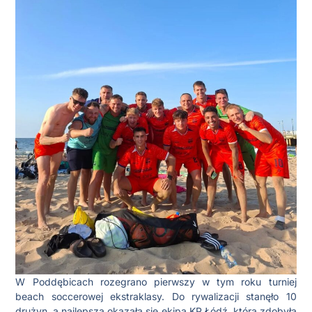
W Poddębicach rozegrano pierwszy w tym roku turniej
beach soccerowej ekstraklasy. Do rywalizacji stanęło 10
drużyn, a najlepsza okazała się ekipa KP Łódź, która zdobyła