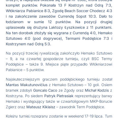
komplet punktów. Pokonała 13 F Kostrzyn nad Odrą 7:3,
Włókniarza Pabianice 8:3, Zgodę Beach Soccer Chodecz 4:3
i na zakończenie zawodów Currendę Sopot 10:3. Dało to
łodzianom w sumie 12 punktów. Na pozycji drugiej
uplasowała się drużyna Laktozy Łyszkowice z 11 punktami.
Na ten dorobek złożyły się wygrana z Currendą 4:0, Hemako
Sztutowo 4:0 (pod dogrywce), Termami Poddębice 7:3 i
Kostrzynem nad Odrą 5:3.
Na pozycji trzeciej rywalizację zakończyło Hemako Sztutowo
– 9, a na czwartej gospodarze turnieju, czyli BSC Termy
Poddębice – także 9. Miejsce piąte przypadło Włókniarzowi
Pabianice – 5 punktów.
Najskuteczniejszym graczem poddębickiego turnieju został
Mantas Makutunovićius
z Hemako Sztutowo – 10 goli. Osiem
bramek zdobyli
Goncalo Caco
ze Zgody oraz
Michał Kodzis
z
Kostrzyna. Po siedem
Patryk Pietrasiak
reprezentujący barwy
Hemako i występujący także w czwartoligowym MKP-Borucie
Zgierz oraz
Mateusz Kiklaisz
– zawodnik Term Poddębice.
Kolejny turniej rozegrany zostanie w weekend 17-19 lipca. Tym