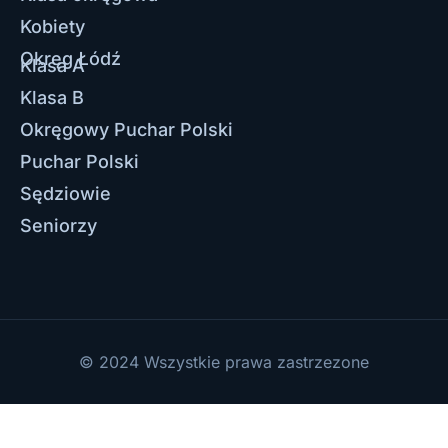
Kobiety
Okręg Łódź
Klasa A
Klasa B
Okręgowy Puchar Polski
Puchar Polski
Sędziowie
Seniorzy
© 2024 Wszystkie prawa zastrzezone