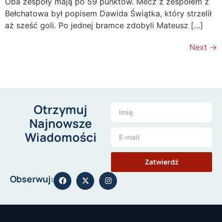
Oba zespoły mają po 59 punktów. Mecz z zespołem z
Bełchatowa był popisem Dawida Świątka, który strzelił
aż sześć goli. Po jednej bramce zdobyli Mateusz […]
Next
→
Otrzymuj
Najnowsze
Wiadomości
Zatwierdź
Obserwuj: