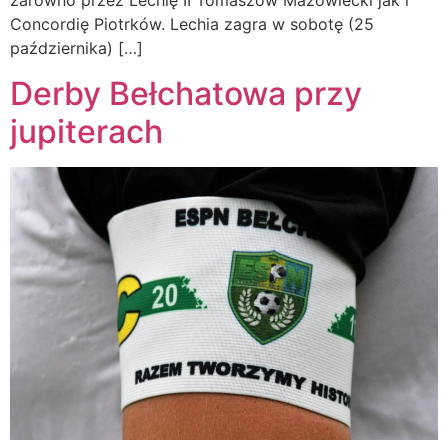
zarówno przez Lechię II Tomaszów Mazowiecki jak i
Concordię Piotrków. Lechia zagra w sobotę (25
października) […]
Derby Bełchatowa przy
jupiterach