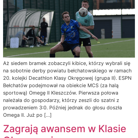
Aż siedem bramek zobaczyli kibice, którzy wybrali się
na sobotnie derby powiatu bełchatowskiego w ramach
20. kolejki Decathlon Klasy Okręgowej (grupa II). ESPN
Bełchatów podejmował na obiekcie MCS (za halą
sportową) Omegę II Kleszczów. Pierwsza połowa
należała do gospodarzy, którzy zeszli do szatni z
prowadzeniem 3:0. Później jednak do głosu doszła
Omega II. Już po […]
Zagrają awansem w Klasie