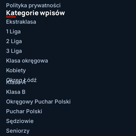
Polityka prywatności
Kategorie wpisów
Ekstraklasa
1 Liga
2 Liga
3 Liga
Klasa okręgowa
Kobiety
Okręg Łódź
Klasa A
Klasa B
Okręgowy Puchar Polski
Puchar Polski
Sędziowie
Seniorzy