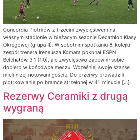
Concordia Piotrków z trzecim zwycięstwem na
własnym stadionie w bieżącym sezonie Decathlon Klasy
Okręgowej (grupa II). W sobotnim spotkaniu 6. kolejki
zespół trenera Ireneusza Komara pokonał ESPN
Bełchatów 3:1 (1:0), ale zwycięstwo zapewnił sobie
dopiero w końcówce meczu. Wcześniej swoje szanse
mieli niżej notowani goście. Do przerwy prowadzili
piotrkowianie po bramce strzelonej w 41. minucie […]
Rezerwy Ceramiki z drugą
wygraną