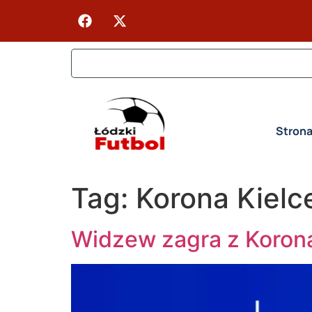
Stron
Tag:
Korona Kielc
Widzew zagra z Koroną