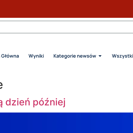
a Główna
Wyniki
Kategorie newsów
Wszystk
e
 dzień później