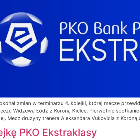
onał zmian w terminarzu 4. kolejki, której mecze przewi
czu Widzewa Łódź z Koroną Kielce. Pierwotnie spotkanie m
iej. Mecz drużyny trenera Aleksandara Vukovicia z Koroną 
ejkę PKO Ekstraklasy