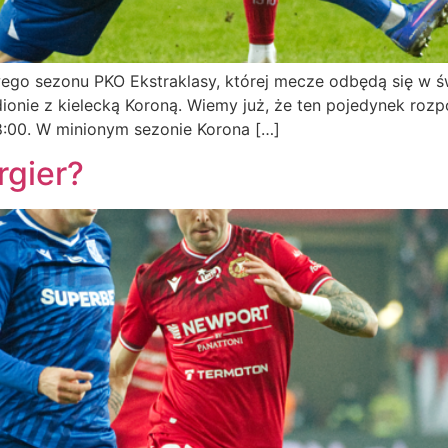
wego sezonu PKO Ekstraklasy, której mecze odbędą się w 
ionie z kielecką Koroną. Wiemy już, że ten pojedynek roz
18:00. W minionym sezonie Korona […]
rgier?