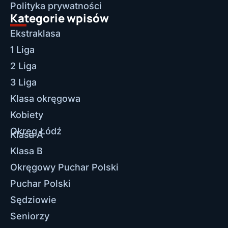
Polityka prywatności
Kategorie wpisów
Ekstraklasa
1 Liga
2 Liga
3 Liga
Klasa okręgowa
Kobiety
Okręg Łódź
Klasa A
Klasa B
Okręgowy Puchar Polski
Puchar Polski
Sędziowie
Seniorzy