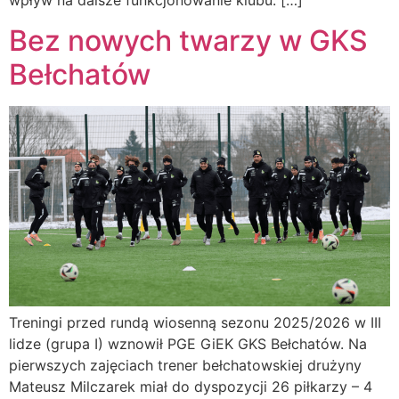
wpływ na dalsze funkcjonowanie klubu. […]
Bez nowych twarzy w GKS
Bełchatów
Treningi przed rundą wiosenną sezonu 2025/2026 w III
lidze (grupa I) wznowił PGE GiEK GKS Bełchatów. Na
pierwszych zajęciach trener bełchatowskiej drużyny
Mateusz Milczarek miał do dyspozycji 26 piłkarzy – 4