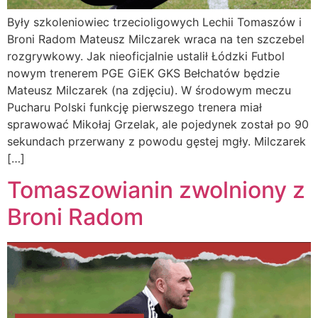
Były szkoleniowiec trzecioligowych Lechii Tomaszów i
Broni Radom Mateusz Milczarek wraca na ten szczebel
rozgrywkowy. Jak nieoficjalnie ustalił Łódzki Futbol
nowym trenerem PGE GiEK GKS Bełchatów będzie
Mateusz Milczarek (na zdjęciu). W środowym meczu
Pucharu Polski funkcję pierwszego trenera miał
sprawować Mikołaj Grzelak, ale pojedynek został po 90
sekundach przerwany z powodu gęstej mgły. Milczarek
[…]
Tomaszowianin zwolniony z
Broni Radom