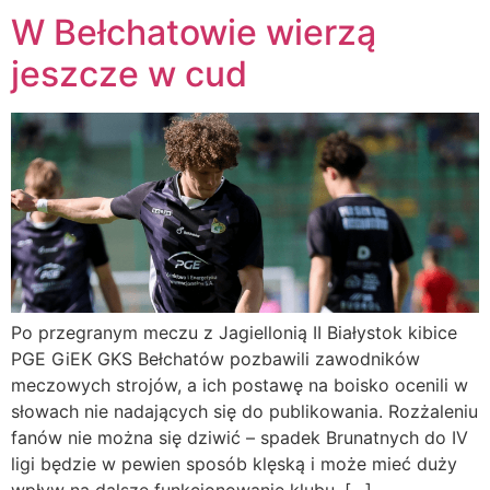
W Bełchatowie wierzą
jeszcze w cud
Po przegranym meczu z Jagiellonią II Białystok kibice
PGE GiEK GKS Bełchatów pozbawili zawodników
meczowych strojów, a ich postawę na boisko ocenili w
słowach nie nadających się do publikowania. Rozżaleniu
fanów nie można się dziwić – spadek Brunatnych do IV
ligi będzie w pewien sposób klęską i może mieć duży