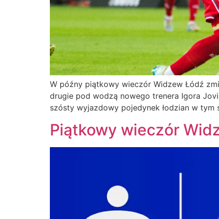
W późny piątkowy wieczór Widzew Łódź zmierz
drugie pod wodzą nowego trenera Igora Jović
szósty wyjazdowy pojedynek łodzian w tym se
Piątkowy wieczór Widz