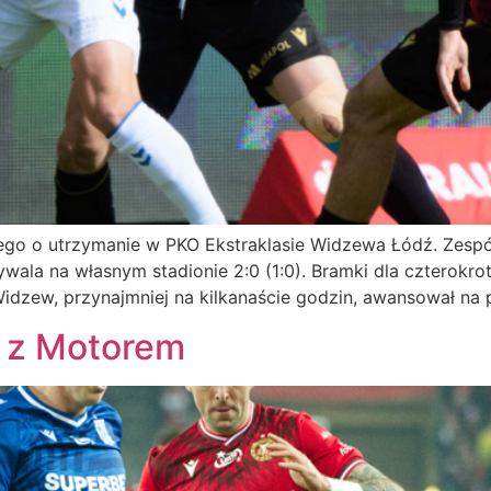
o o utrzymanie w PKO Ekstraklasie Widzewa Łódź. Zespół
wala na własnym stadionie 2:0 (1:0). Bramki dla czterokrotn
dzew, przynajmniej na kilkanaście godzin, awansował na pi
e z Motorem