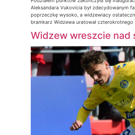
Podziałem punktów zakończyła się inaugurac
Aleksandara Vukovicia był zdecydowanym faw
poprzeczkę wysoko, a widzewiacy ostatecznie
bramkarz Widzewa uratował czterokrotnego 
Widzew wreszcie nad 