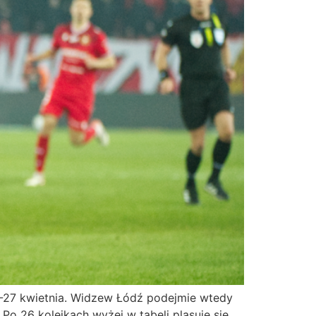
4-27 kwietnia. Widzew Łódź podejmie wtedy
Po 26 kolejkach wyżej w tabeli plasuje się