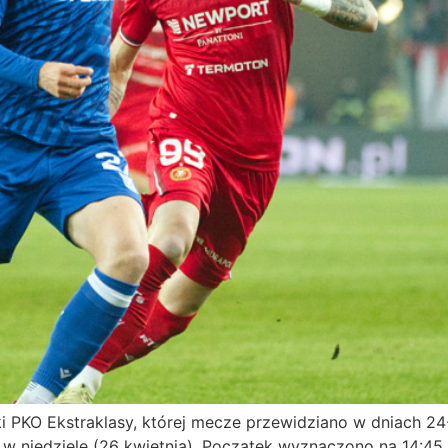
ki PKO Ekstraklasy, której mecze przewidziano w dniach 2
 w niedzielę (26 kwietnia). Początek wyznaczono na 14:45. 