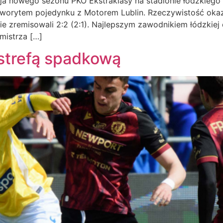
ja nowego sezonu PKO Ekstraklasy na stadionie łódzkiego 
orytem pojedynku z Motorem Lublin. Rzeczywistość okazała
 zremisowali 2:2 (2:1). Najlepszym zawodnikiem łódzkiej 
mistrza […]
strefą spadkową