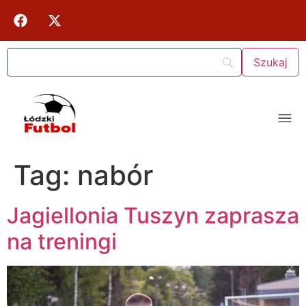
Tag:
nabór
Jagiellonia Tuszyn zaprasza
na treningi