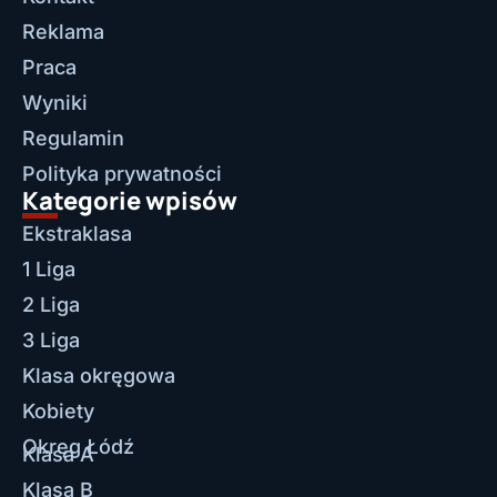
Reklama
Praca
Wyniki
Regulamin
Polityka prywatności
Kategorie wpisów
Ekstraklasa
1 Liga
2 Liga
3 Liga
Klasa okręgowa
Kobiety
Okręg Łódź
Klasa A
Klasa B