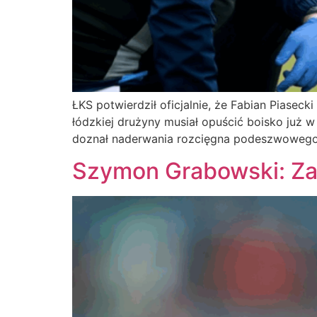
ŁKS potwierdził oficjalnie, że Fabian Piasec
łódzkiej drużyny musiał opuścić boisko już 
doznał naderwania rozcięgna podeszwowego i
Szymon Grabowski: Za