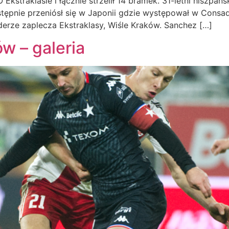
traklasie i łącznie strzelił 14 bramek. 31-letni hiszpańs
stępnie przeniósł się w Japonii gdzie występował w Consad
iderze zaplecza Ekstraklasy, Wiśle Kraków. Sanchez […]
w – galeria