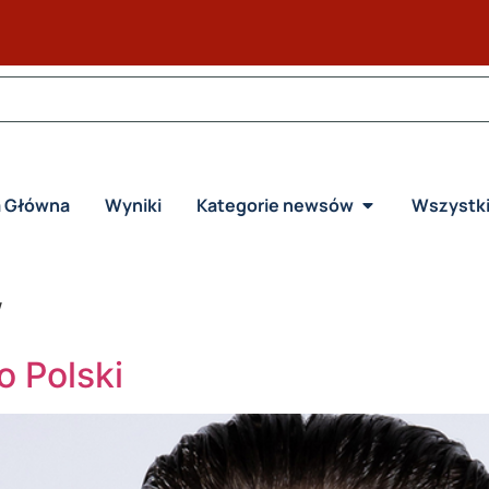
a Główna
Wyniki
Kategorie newsów
Wszystk
w
o Polski