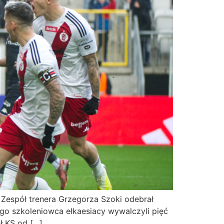
 Zespół trenera Grzegorza Szoki odebrał
go szkoleniowca ełkaesiacy wywalczyli pięć
 ŁKS od […]