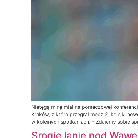
Nietęgą minę miał na pomeczowej konferencji
Kraków, z którą przegrał mecz 2. kolejki now
w kolejnych spotkaniach. – Zdajemy sobie sp
Srogie lanie pod Waw