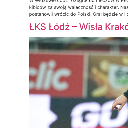
W Widzewie Łódź rozegrał 60 meczów w PKO Eks
kibiców za swoją waleczność i charakter. Na
postanowił wrócić do Polski. Grał będzie w l
ŁKS Łódź – Wisła Krakó