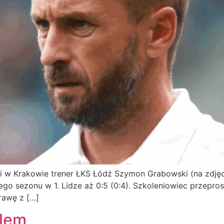
 w Krakowie trener ŁKS Łódź Szymon Grabowski (na zdjęciu
ego sezonu w 1. Lidze aż 0:5 (0:4). Szkoleniowiec przeprosi
rawę z […]
elem