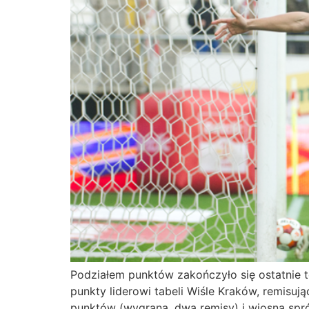
Podziałem punktów zakończyło się ostatnie t
punkty liderowi tabeli Wiśle Kraków, remisu
punktów (wygrana, dwa remisy) i wiosną spr