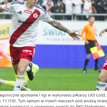
egoroczne spotkanie I ligi w wykonaniu piłkarzy ŁKS Łódź.
jąc 1:1 (1:0). Tym samym w trzech meczach pod wodzą nowe
óbują powalczyć o upragniony powrót do PKO Ekstraklasy.