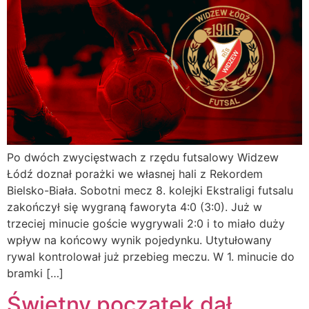
Po dwóch zwycięstwach z rzędu futsalowy Widzew
Łódź doznał porażki we własnej hali z Rekordem
Bielsko-Biała. Sobotni mecz 8. kolejki Ekstraligi futsalu
zakończył się wygraną faworyta 4:0 (3:0). Już w
trzeciej minucie goście wygrywali 2:0 i to miało duży
wpływ na końcowy wynik pojedynku. Utytułowany
rywal kontrolował już przebieg meczu. W 1. minucie do
bramki […]
Świetny początek dał