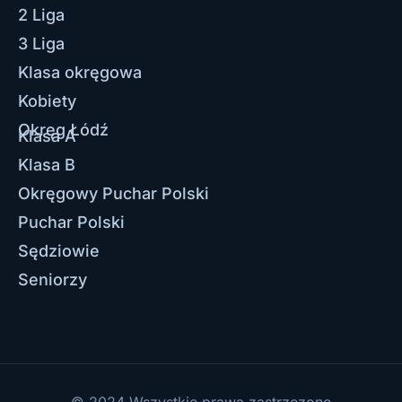
2 Liga
3 Liga
Klasa okręgowa
Kobiety
Okręg Łódź
Klasa A
Klasa B
Okręgowy Puchar Polski
Puchar Polski
Sędziowie
Seniorzy
© 2024 Wszystkie prawa zastrzezone